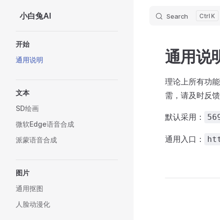
小白兔AI
Search
K
Skip to content
Sidebar Navigation
开始
通用说
通用说明
理论上所有功能都
文本
需，请及时反馈
SD绘画
默认采用：
56
微软Edge语音合成
通用入口：
ht
派蒙语音合成
图片
通用抠图
人脸动漫化